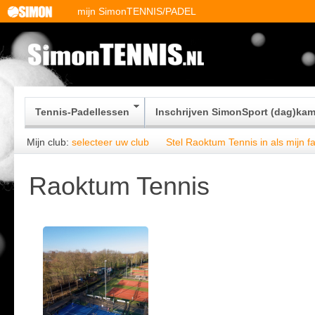
mijn SimonTENNIS/PADEL
Tennis-Padellessen
Inschrijven SimonSport (dag)ka
Mijn club:
selecteer uw club
Stel Raoktum Tennis in als mijn fa
Raoktum Tennis