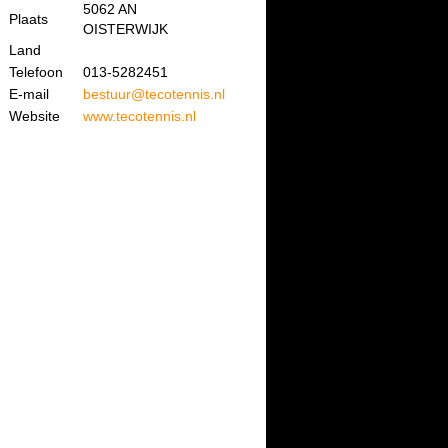
5062 AN
Plaats
OISTERWIJK
Land
Telefoon
013-5282451
E-mail
bestuur@tecotennis.nl
Website
www.tecotennis.nl