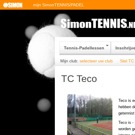
mijn SimonTENNIS/PADEL
Tennis-Padellessen
Inschrij
Mijn club:
selecteer uw club
Stel TC 
TC Teco
Teco is e
hebben de
getennist
Teco is -
worden ge