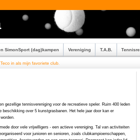
ven SimonSport (dag)kampen
Vereniging
T.A.B.
Tennisre
Teco in als mijn favoriete club.
en gezellige tennisvereniging voor de recreatieve speler. Ruim 400 leden
 beschikking over 5 kunstgrasbanen. Het hele jaar door kan er
 worden.
 mede door vele vrijwilligers - een actieve vereniging. Tal van activiteiten
organiseerd voor junioren en senioren, zoals clubkampioenschappen,