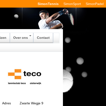
SimonTennis
SimonSport
SimonPadel
izen
Over ons
Contact
Adres
Zwarte Wegje 9