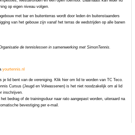
ompetities, feestavonden en een open toernooi. Daarnaast kan ieder lid
ining op eigen niveau volgen.
bgebouw met bar en buitenterras wordt door leden én buitenstaanders
ligging van het gebouw zijn vanaf het terras de wedstrijden op alle banen
 Organisatie de tennislessen in samenwerking met SimonTennis.
ia
yourtennis.nl
s je lid bent van de vereniging. Klik
hier
om lid te worden van TC Teco.
nis Cursus (Jeugd en Volwassenen) is het niet noodzakelijk om al lid
r inschrijven.
 het bedrag of de trainingsduur naar rato aangepast worden, uiteraard na
tomatische bevestiging per e-mail.